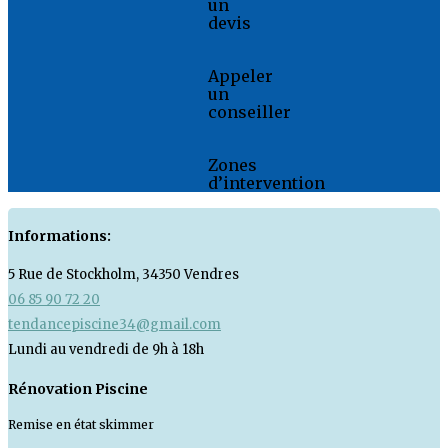
un
devis
Appeler
un
conseiller
Zones
d’intervention
Informations:
5 Rue de Stockholm, 34350 Vendres
06 85 90 72 20
tendancepiscine34@gmail.com
Lundi au vendredi de 9h à 18h
Rénovation Piscine
Remise en état skimmer