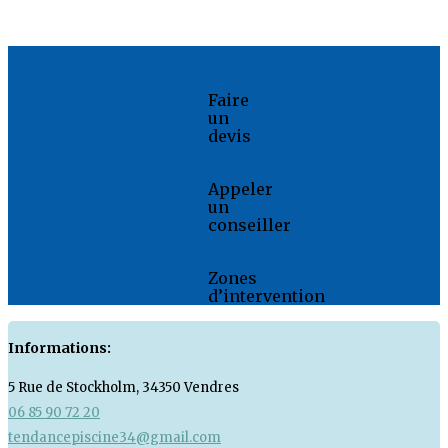
Faire
un
devis
Appeler
un
conseiller
Zones
d’intervention
Informations:
5 Rue de Stockholm, 34350 Vendres
06 85 90 72 20
tendancepiscine34@gmail.com