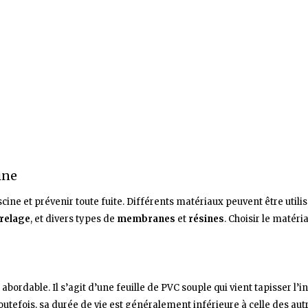
ine
iscine et prévenir toute fuite. Différents matériaux peuvent être uti
relage
, et divers types de
membranes
et
résines
. Choisir le matér
ordable. Il s’agit d’une feuille de PVC souple qui vient tapisser l’inté
Toutefois, sa durée de vie est généralement inférieure à celle des 